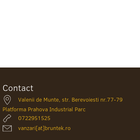
Contact
Valenii de Munte, str. Berevoiesti nr.77-79
Platforma Prahova Industrial Parc
0722951525
vanzari[at]bruntek.ro