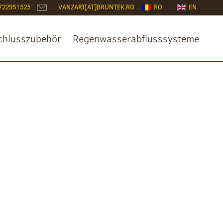
722951525
VANZARI[AT]BRUNTEK.RO
RO
EN
chlusszubehör
Regenwasserabflusssysteme