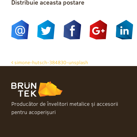
Distribuie aceasta postare
Beitrags-
simone-hutsch-384830-unsplash
Navigation
Producător de învelitori metalice și accesorii
pentru acoperișuri