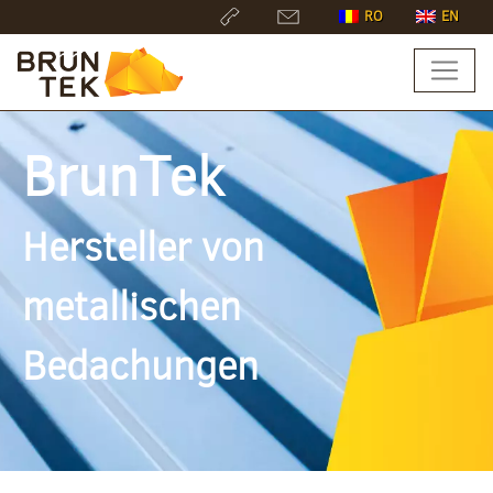
RO
EN
BrunTek
Hersteller von
metallischen
Bedachungen