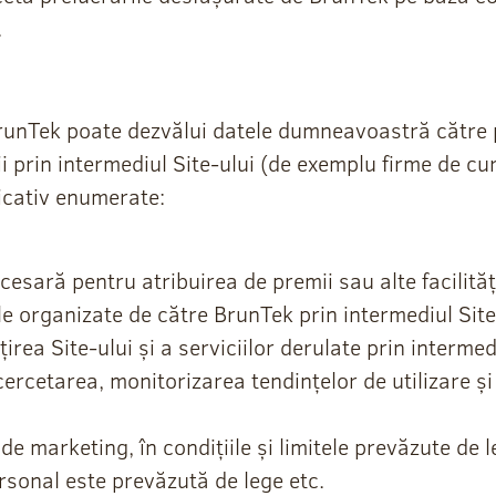
.
BrunTek poate dezvălui datele dumneavoastră către p
i prin intermediul Site-ului (de exemplu firme de curi
ficativ enumerate:
ecesară pentru atribuirea de premii sau alte facilit
le organizate de către BrunTek prin intermediul Site
ea Site-ului și a serviciilor derulate prin intermedi
cercetarea, monitorizarea tendințelor de utilizare și 
 marketing, în condițiile și limitele prevăzute de l
rsonal este prevăzută de lege etc.