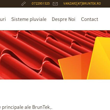
0722951525
VANZARI[AT]BRUNTEK.RO
uri
Sisteme pluviale
Despre Noi
Contact
 principale ale BrunTek,.