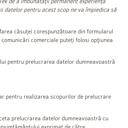
nTek de a îmbunătății permanent experiența
rii datelor pentru acest scop ne va împiedica să
ifarea căsuței corespunzătoare din formularul
e comunicări comerciale puteți folosi opţiunea
ului pentru prelucrarea datelor dumneavoastră
r pentru realizarea scopurilor de prelucrare
nceta prelucrarea datelor dumneavoastră cu
consimțământului exprimat de către