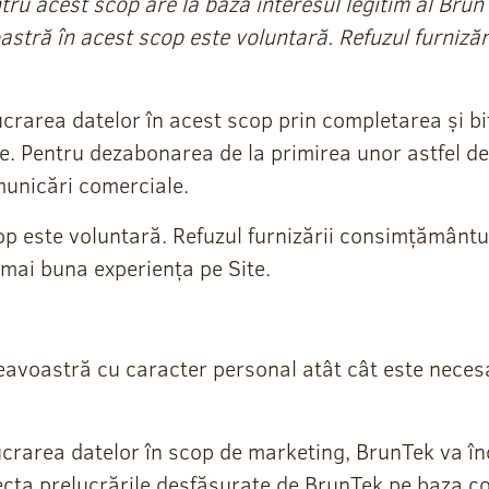
ru acest scop are la bază interesul legitim al Bru
astră în acest scop este voluntară. Refuzul furniză
crarea datelor în acest scop prin completarea și b
te. Pentru dezabonarea de la primirea unor astfel d
municări comerciale.
p este voluntară. Refuzul furnizării consimțământ
 mai buna experiența pe Site.
avoastră cu caracter personal atât cât este necesa
crarea datelor în scop de marketing, BrunTek va î
fecta prelucrările desfășurate de BrunTek pe baza 