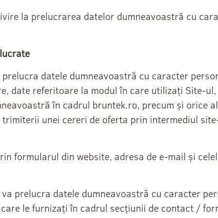
vire la prelucrarea datelor dumneavoastră cu caracte
lucrate
va prelucra datele dumneavoastră cu caracter person
e, date referitoare la modul în care utilizați Site-ul
avoastră în cadrul bruntek.ro, precum și orice alte
 trimiterii unei cereri de oferta prin intermediul sit
 prin formularul din website, adresa de e-mail și cele
k va prelucra datele dumneavoastră cu caracter perso
pe care le furnizați în cadrul secțiunii de contact / f