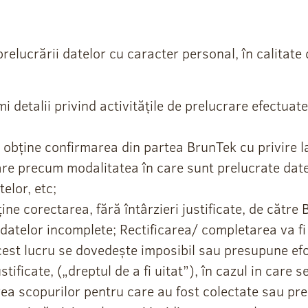
 prelucrării datelor cu caracter personal, în calitat
mi detalii privind activitățile de prelucrare efectua
a obține confirmarea din partea BrunTek cu privire 
rare precum modalitatea în care sunt prelucrate date
elor, etc;
bține corectarea, fără întârzieri justificate, de cătr
datelor incomplete; Rectificarea/ completarea va fi
acest lucru se dovedește imposibil sau presupune efo
ustificate, („dreptul de a fi uitat”), în cazul in care
ea scopurilor pentru care au fost colectate sau pre