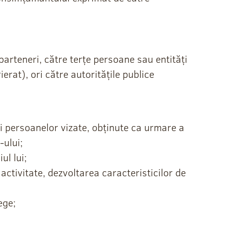
arteneri, către terțe persoane sau entități
erat), ori către autoritățile publice
ăți persoanelor vizate, obținute ca urmare a
-ului;
ul lui;
activitate, dezvoltarea caracteristicilor de
ege;