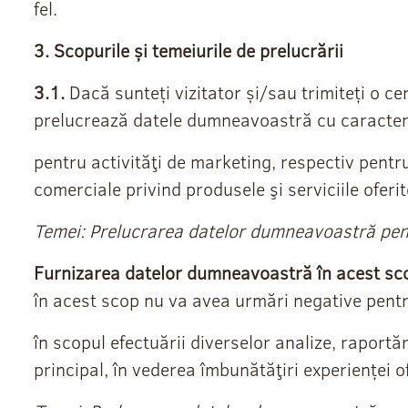
fel.
3. Scopurile și temeiurile de prelucrării
3.1.
Dacă sunteți vizitator și/sau trimiteți o ce
prelucrează datele dumneavoastră cu caracter 
pentru activităţi de marketing, respectiv pentr
comerciale privind produsele şi serviciile oferi
Temei: Prelucrarea datelor dumneavoastră pent
Furnizarea datelor dumneavoastră în acest sco
în acest scop nu va avea urmări negative pen
în scopul efectuării diverselor analize, raportă
principal, în vederea îmbunătăţiri experienței of