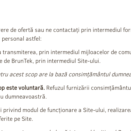
rere de ofertă sau ne contactați prin intermediul fo
personal astfel:
u transmiterea, prin intermediul mijloacelor de com
te de BrunTek, prin intermediul Site-ului.
ru acest scop are la bază consimțământul dumneavo
p este voluntară.
Refuzul furnizării consimțământu
tru dumneavoastră.
ri privind modul de funcționare a Site-ului, realizare
erite pe Site.