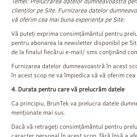
Temei: Prelucrarea datelor dumneavoastră pent
clienților pe Site. Furnizarea datelor dumneavo
vă oferim cea mai buna experiența pe Site.
Vă puteți exprima consimțământul pentru prelu
pentru abonarea la newsletter disponibil pe Si
de la finalul fiecărui e-mail/ sms conţinând co
Furnizarea datelor dumneavoastră în acest sco
în acest scop ne va împiedica să vă oferim cea
4. Durata pentru care vă prelucrăm datele
Ca principiu, BrunTek va prelucra datele dumne
menționate mai sus.
Dacă vă retrageți consimțământul pentru prelu
caracter personal în acest scop, fără însă a a