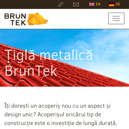
EN
DE
Țiglă metalică
BrunTek
Îți dorești un acoperiș nou cu un aspect și
design unic? Acoperișul oricărui tip de
construcție este o investiție de lungă durată,