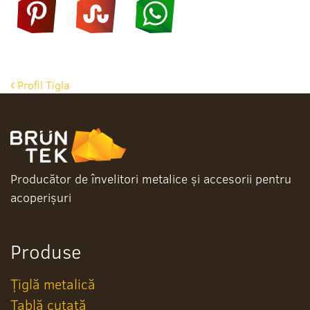
Post
Profil Tigla
navigation
Producător de învelitori metalice și accesorii pentru
acoperișuri
Produse
Țiglă metalică
Tablă cutată