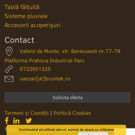
Tablă fălțuită
Sisteme pluviale
Accesorii acoperişuri
Contact
Valenii de Munte, str. Berevoiesti nr.77-79
Platforma Prahova Industrial Parc
0722951525
vanzari[at]bruntek.ro
Solicita oferta
Termeni și Condiții
|
Politică Cookies
Toate drepturile rezervate Bruntek
|
Project Folded
Continuând să utilizați site-ul, sunteți de acord cu utilizarea