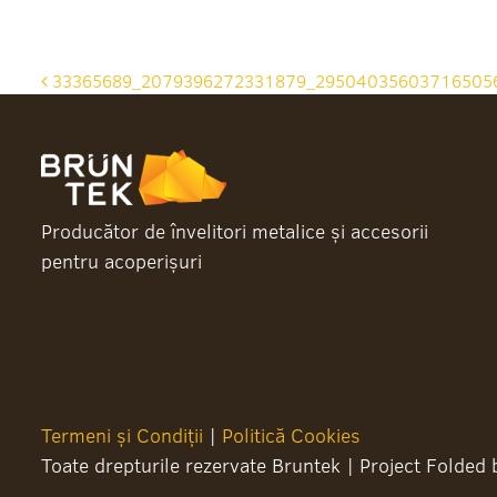
Post
33365689_2079396272331879_29504035603716505
navigation
Producător de învelitori metalice și accesorii
pentru acoperișuri
Termeni și Condiții
|
Politică Cookies
Toate drepturile rezervate Bruntek
|
Project Folded