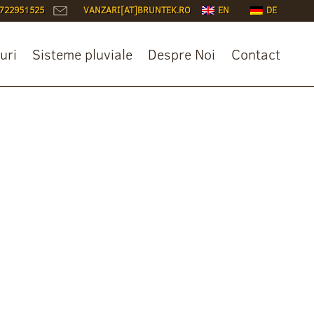
722951525
VANZARI[AT]BRUNTEK.RO
EN
DE
uri
Sisteme pluviale
Despre Noi
Contact