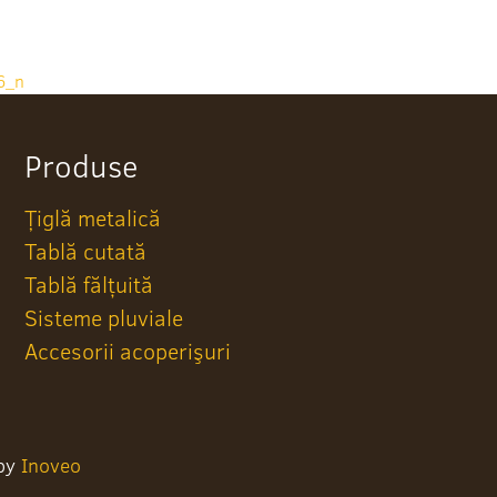
6_n
Produse
Țiglă metalică
Tablă cutată
Tablă fălțuită
Sisteme pluviale
Accesorii acoperişuri
 by
Inoveo