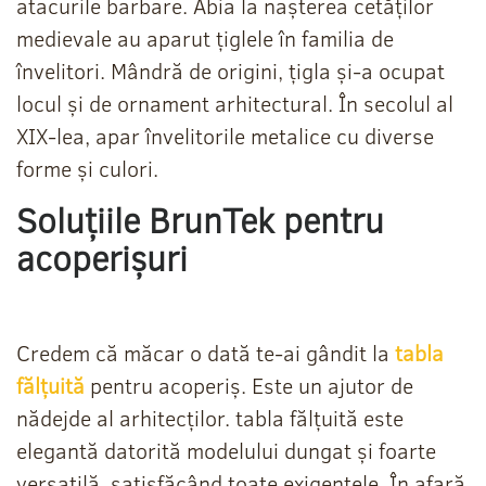
atacurile barbare. Abia la nașterea cetăților
medievale au aparut țiglele în familia de
învelitori. Mândră de origini, țigla și-a ocupat
locul și de ornament arhitectural. În secolul al
XIX-lea, apar învelitorile metalice cu diverse
forme și culori.
Soluțiile BrunTek pentru
acoperișuri
Credem că măcar o dată te-ai gândit la
tabla
fălțuită
pentru acoperiș. Este un ajutor de
nădejde al arhitecților. tabla fălțuită este
elegantă datorită modelului dungat și foarte
versatilă, satisfăcând toate exigențele. În afară