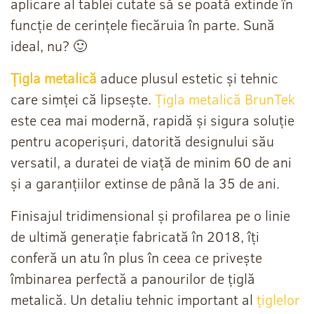
aplicare al tablei cutate să se poată extinde în
funcție de cerințele fiecăruia în parte. Sună
ideal, nu? 🙂
Țigla metalică
aduce plusul estetic și tehnic
care simței că lipsește.
Țigla metalică BrunTek
este cea mai modernă, rapidă și sigura soluție
pentru acoperișuri, datorită designului său
versatil, a duratei de viață de minim 60 de ani
și a garanțiilor extinse de până la 35 de ani.
Finisajul tridimensional și profilarea pe o linie
de ultimă generație fabricată în 2018, îți
conferă un atu în plus în ceea ce privește
îmbinarea perfectă a panourilor de țiglă
metalică. Un detaliu tehnic important al
țiglelor