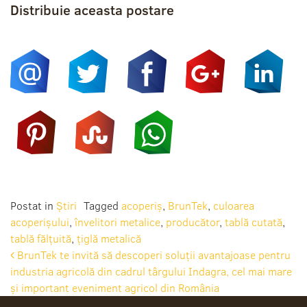
Distribuie aceasta postare
Postat in
Știri
Tagged
acoperiș
,
BrunTek
,
culoarea
acoperișului
,
învelitori metalice
,
producător
,
tablă cutată
,
tablă fălțuită
,
țiglă metalică
Post
BrunTek te invită să descoperi soluții avantajoase pentru
industria agricolă din cadrul târgului Indagra, cel mai mare
navigation
și important eveniment agricol din România