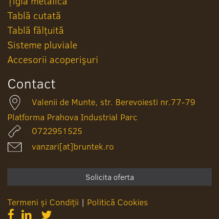
Țiglă metalică
Tablă cutată
Tablă fălțuită
Sisteme pluviale
Accesorii acoperişuri
Contact
Valenii de Munte, str. Berevoiesti nr.77-79
Platforma Prahova Industrial Parc
0722951525
vanzari[at]bruntek.ro
Solicita oferta
Termeni și Condiții
|
Politică Cookies